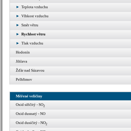
Teplota vzduchu
Vlhkost vzduchu
Směr větru
Rychlost větru
Tlak vzduchu
Hodonín
Jihlava
Žďár nad Sázavou
Pelhřimov
Měřené veličiny
Oxid siřičitý - SO
2
Oxid dusnatý - NO
Oxid dusičitý - NO
2