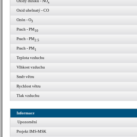
Oxidy dusíku - NO
x
Oxid uhelnatý - CO
Ozón - O
3
Prach - PM
10
Prach - PM
2.5
Prach - PM
1
Teplota vzduchu
Vlhkost vzduchu
Směr větru
Rychlost větru
Tlak vzduchu
Informace
Upozornění
Projekt IMS-MSK