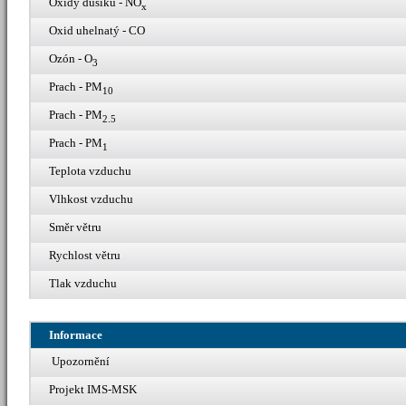
Oxidy dusíku - NO
x
Oxid uhelnatý - CO
Ozón - O
3
Prach - PM
10
Prach - PM
2.5
Prach - PM
1
Teplota vzduchu
Vlhkost vzduchu
Směr větru
Rychlost větru
Tlak vzduchu
Informace
Upozornění
Projekt IMS-MSK