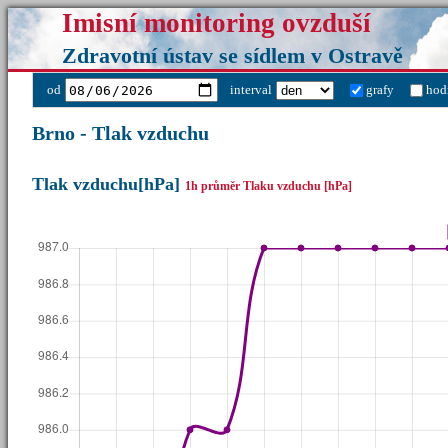
Imisní monitoring ovzduší
Zdravotní ústav se sídlem v Ostravě
od
interval
grafy
hod
Brno - Tlak vzduchu
Tlak vzduchu[hPa]
1h průměr Tlaku vzduchu [hPa]