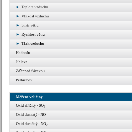
Teplota vzduchu
Vlhkost vzduchu
Směr větru
Rychlost větru
Tlak vzduchu
Hodonín
Jihlava
Žďár nad Sázavou
Pelhřimov
Měřené veličiny
Oxid siřičitý - SO
2
Oxid dusnatý - NO
Oxid dusičitý - NO
2