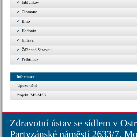
Jablunkov
Olomouc
Brno
Hodonín
Jihlava
Žďár nad Sázavou
Pelhřimov
Informace
Upozornění
Projekt IMS-MSK
Zdravotní ústav se sídlem v Ost
Partyzánské náměstí 2633/7, Mo