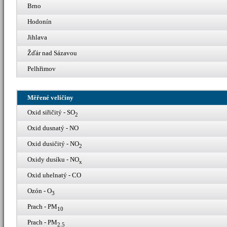
Brno
Hodonín
Jihlava
Žďár nad Sázavou
Pelhřimov
Měřené veličiny
Oxid siřičitý - SO
2
Oxid dusnatý - NO
Oxid dusičitý - NO
2
Oxidy dusíku - NO
x
Oxid uhelnatý - CO
Ozón - O
3
Prach - PM
10
Prach - PM
2.5