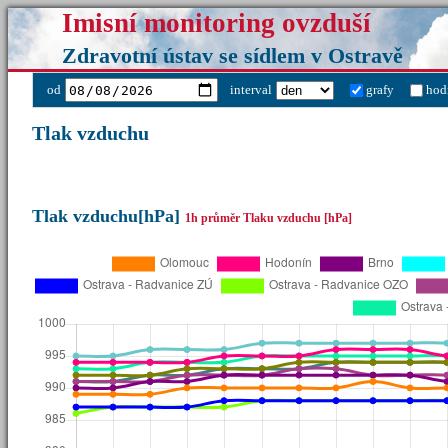
Imisní monitoring ovzduší
Zdravotní ústav se sídlem v Ostravě
od
interval
grafy
hod
Tlak vzduchu
Tlak vzduchu[hPa]
1h průměr Tlaku vzduchu [hPa]