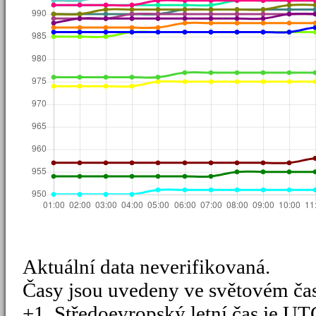
Aktuální data neverifikovaná.
Časy jsou uvedeny ve světovém ča
+1, Středoevropský letní čas je UT