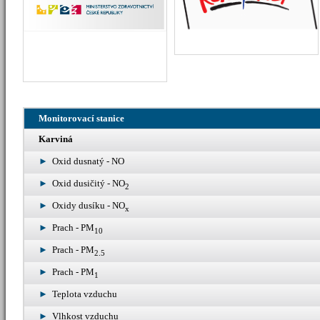
Monitorovací stanice
Karviná
Oxid dusnatý - NO
Oxid dusičitý - NO
2
Oxidy dusíku - NO
x
Prach - PM
10
Prach - PM
2.5
Prach - PM
1
Teplota vzduchu
Vlhkost vzduchu