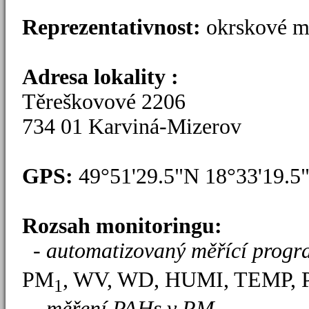
Reprezentativnost:
okrskové mě
Adresa lokality :
Těreškovové 2206
734 01 Karviná-Mizerov
GPS:
49°51'29.5"N 18°33'19.
Rozsah monitoringu:
-
automatizovaný měřící progr
PM
, WV, WD, HUMI, TEMP,
1
-
měření PAHs v PM