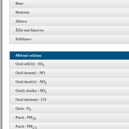
Brno
Hodonín
Jihlava
Žďár nad Sázavou
Pelhřimov
Měřené veličiny
Oxid siřičitý - SO
2
Oxid dusnatý - NO
Oxid dusičitý - NO
2
Oxidy dusíku - NO
x
Oxid uhelnatý - CO
Ozón - O
3
Prach - PM
10
Prach - PM
2.5