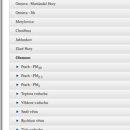
Ostrava - Mariánské Hory
Ostrava - Jih
Metylovice
Chotěbuz
Jablunkov
Zlaté Hory
Olomouc
Prach - PM
10
Prach - PM
2.5
Prach - PM
1
Teplota vzduchu
Vlhkost vzduchu
Směr větru
Rychlost větru
Tlak vzduchu