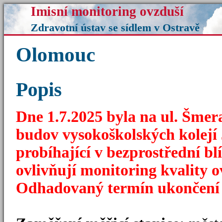
Imisní monitoring ovzduší
Zdravotní ústav se sídlem v Ostravě
Olomouc
Popis
Dne 1.7.2025 byla na ul. Šmer
budov vysokoškolských kolejí J
probíhající v bezprostřední bl
ovlivňují monitoring kvality o
Odhadovaný termín ukončení st