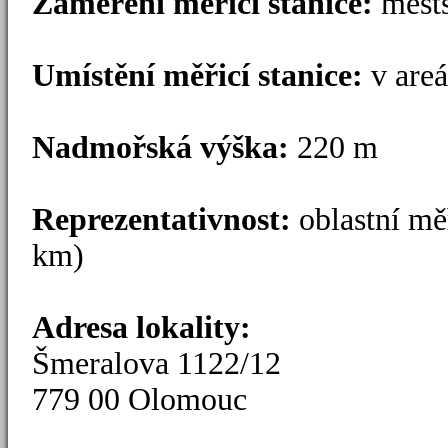
Zaměření měřicí stanice:
měs
Umístění měřicí stanice:
v are
Nadmořská výška:
220
Reprezentativnost:
oblastní mě
km)
Adresa lokality:
Šmeralova 1122/12
779 00 Olomouc