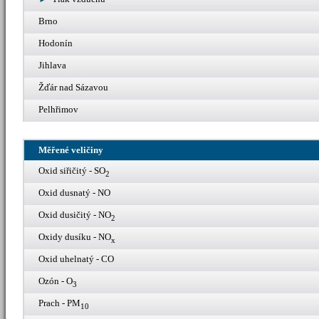
Brno
Hodonín
Jihlava
Žďár nad Sázavou
Pelhřimov
Měřené veličiny
Oxid siřičitý - SO
2
Oxid dusnatý - NO
Oxid dusičitý - NO
2
Oxidy dusíku - NO
x
Oxid uhelnatý - CO
Ozón - O
3
Prach - PM
10