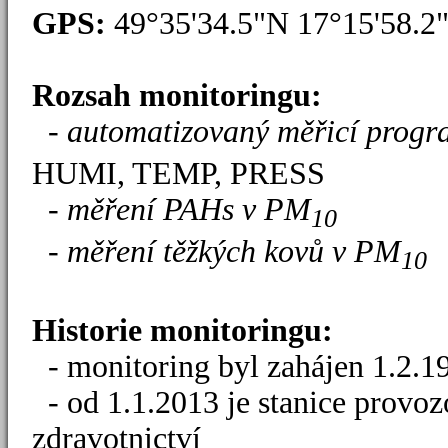
GPS:
49°35'34.5"N 17°15'58.
Rozsah monitoringu:
-
automatizovaný měřicí progr
HUMI, TEMP, PRESS
-
měření PAHs v PM
10
- měření těžkých kovů v PM
10
Historie monitoringu:
- monitoring byl zahájen 1.2.1
- od 1.1.2013 je stanice provoz
zdravotnictví