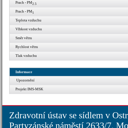
Prach - PM
2.5
Prach - PM
1
Teplota vzduchu
Vlhkost vzduchu
Směr větru
Rychlost větru
Tlak vzduchu
Informace
Upozornění
Projekt IMS-MSK
Zdravotní ústav se sídlem v Ost
Partyzánské náměstí 2633/7, Mo