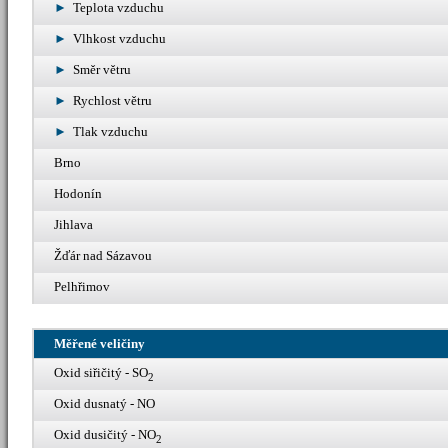
Teplota vzduchu
Vlhkost vzduchu
Směr větru
Rychlost větru
Tlak vzduchu
Brno
Hodonín
Jihlava
Žďár nad Sázavou
Pelhřimov
Měřené veličiny
Oxid siřičitý - SO
2
Oxid dusnatý - NO
Oxid dusičitý - NO
2