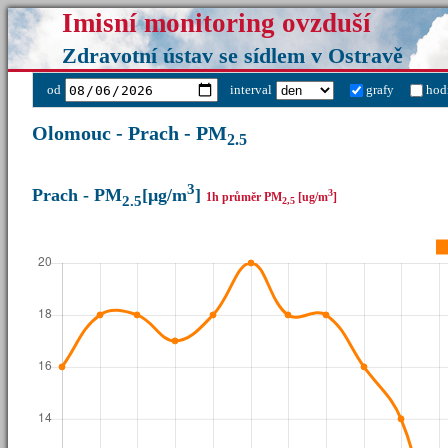
Imisní monitoring ovzduší
Zdravotní ústav se sídlem v Ostravě
od
interval
grafy
hod
Olomouc - Prach - PM
2.5
3
Prach - PM
[µg/m
]
3
1h průměr PM
[ug/m
]
2.5
2,5