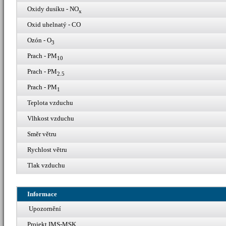
Oxidy dusíku - NO
x
Oxid uhelnatý - CO
Ozón - O
3
Prach - PM
10
Prach - PM
2.5
Prach - PM
1
Teplota vzduchu
Vlhkost vzduchu
Směr větru
Rychlost větru
Tlak vzduchu
Informace
Upozornění
Projekt IMS-MSK