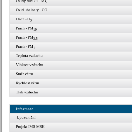
Oxidy dusíku - NO
x
Oxid uhelnatý - CO
Ozón - O
3
Prach - PM
10
Prach - PM
2.5
Prach - PM
1
Teplota vzduchu
Vlhkost vzduchu
Směr větru
Rychlost větru
Tlak vzduchu
Informace
Upozornění
Projekt IMS-MSK