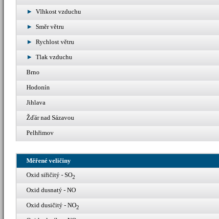
Vlhkost vzduchu
Směr větru
Rychlost větru
Tlak vzduchu
Brno
Hodonín
Jihlava
Žďár nad Sázavou
Pelhřimov
Měřené veličiny
Oxid siřičitý - SO
2
Oxid dusnatý - NO
Oxid dusičitý - NO
2