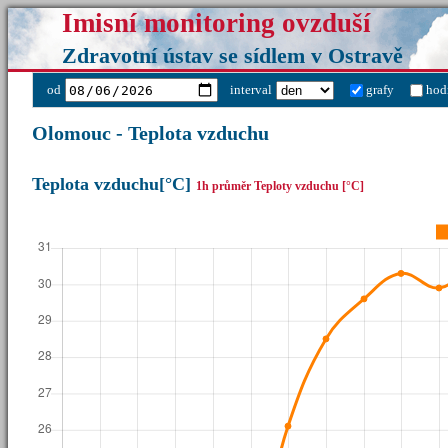
Imisní monitoring ovzduší
Zdravotní ústav se sídlem v Ostravě
od
interval
grafy
hod
Olomouc - Teplota vzduchu
Teplota vzduchu[°C]
1h průměr Teploty vzduchu [°C]