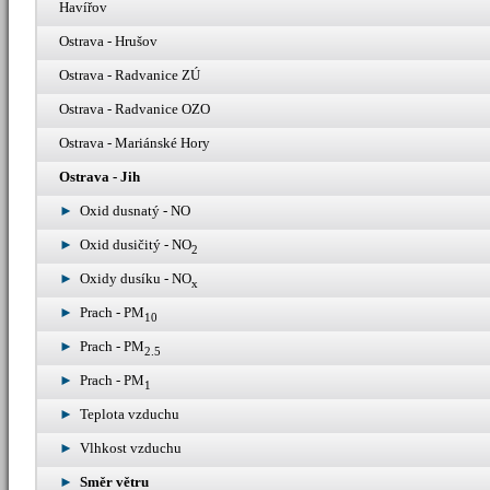
Havířov
Ostrava - Hrušov
Ostrava - Radvanice ZÚ
Ostrava - Radvanice OZO
Ostrava - Mariánské Hory
Ostrava - Jih
Oxid dusnatý - NO
Oxid dusičitý - NO
2
Oxidy dusíku - NO
x
Prach - PM
10
Prach - PM
2.5
Prach - PM
1
Teplota vzduchu
Vlhkost vzduchu
Směr větru