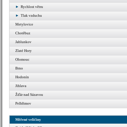
Rychlost větru
Tlak vzduchu
Metylovice
Chotěbuz
Jablunkov
Zlaté Hory
Olomouc
Brno
Hodonín
Jihlava
Žďár nad Sázavou
Pelhřimov
Měřené veličiny