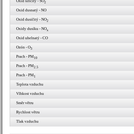
Oxid siřičitý - SO
2
Oxid dusnatý - NO
Oxid dusičitý - NO
2
Oxidy dusíku - NO
x
Oxid uhelnatý - CO
Ozón - O
3
Prach - PM
10
Prach - PM
2.5
Prach - PM
1
Teplota vzduchu
Vlhkost vzduchu
Směr větru
Rychlost větru
Tlak vzduchu