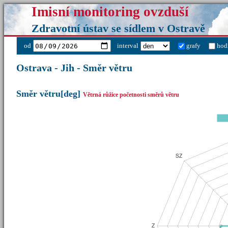
Imisní monitoring ovzduší
Zdravotní ústav se sídlem v Ostravě
od
interval
grafy
hod
Ostrava - Jih - Směr větru
Směr větru[deg]
Větrná růžice početnosti směrů větru