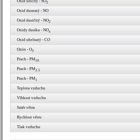
Oxid siřičitý - SO
2
Oxid dusnatý - NO
Oxid dusičitý - NO
2
Oxidy dusíku - NO
x
Oxid uhelnatý - CO
Ozón - O
3
Prach - PM
10
Prach - PM
2.5
Prach - PM
1
Teplota vzduchu
Vlhkost vzduchu
Směr větru
Rychlost větru
Tlak vzduchu