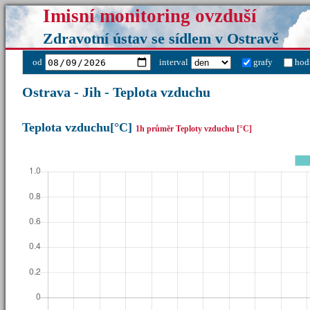
Imisní monitoring ovzduší
Zdravotní ústav se sídlem v Ostravě
od
interval
grafy
hod
Ostrava - Jih - Teplota vzduchu
Teplota vzduchu[°C]
1h průměr Teploty vzduchu [°C]