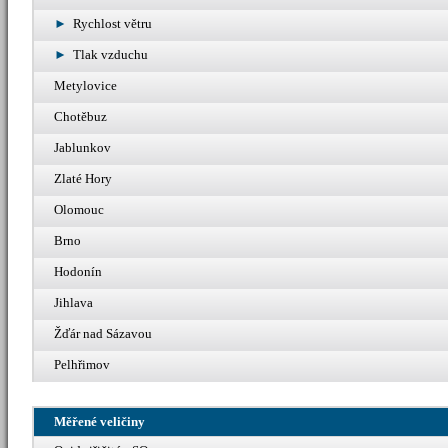
Rychlost větru
Tlak vzduchu
Metylovice
Chotěbuz
Jablunkov
Zlaté Hory
Olomouc
Brno
Hodonín
Jihlava
Žďár nad Sázavou
Pelhřimov
Měřené veličiny