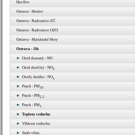
Havířov
Ostrava - Hrušov
Ostrava - Radvanice ZÚ
Ostrava - Radvanice OZO
Ostrava - Mariánské Hory
Ostrava - Jih
Oxid dusnatý - NO
Oxid dusičitý - NO
2
Oxidy dusíku - NO
x
Prach - PM
10
Prach - PM
2.5
Prach - PM
1
Teplota vzduchu
Vlhkost vzduchu
Směr větru