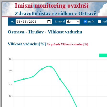
Imisní monitoring ovzduší
Zdravotní ústav se sídlem v Ostravě
od
interval
grafy
hod
Ostrava - Hrušov - Vlhkost vzduchu
Vlhkost vzduchu[%]
1h průměr Vlhkosti vzduchu [%]