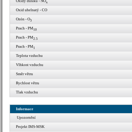
Oxidy dusíku - NO
x
Oxid uhelnatý - CO
Ozón - O
3
Prach - PM
10
Prach - PM
2.5
Prach - PM
1
Teplota vzduchu
Vlhkost vzduchu
Směr větru
Rychlost větru
Tlak vzduchu
Informace
Upozornění
Projekt IMS-MSK