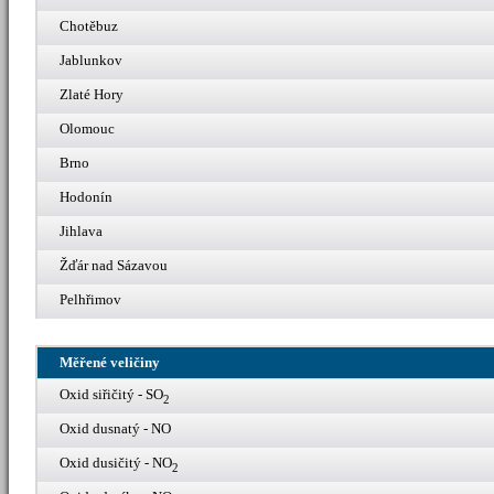
Chotěbuz
Jablunkov
Zlaté Hory
Olomouc
Brno
Hodonín
Jihlava
Žďár nad Sázavou
Pelhřimov
Měřené veličiny
Oxid siřičitý - SO
2
Oxid dusnatý - NO
Oxid dusičitý - NO
2