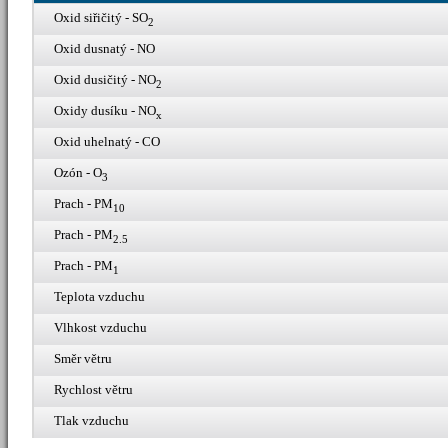
Oxid siřičitý - SO
2
Oxid dusnatý - NO
Oxid dusičitý - NO
2
Oxidy dusíku - NO
x
Oxid uhelnatý - CO
Ozón - O
3
Prach - PM
10
Prach - PM
2.5
Prach - PM
1
Teplota vzduchu
Vlhkost vzduchu
Směr větru
Rychlost větru
Tlak vzduchu