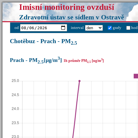
Imisní monitoring ovzduší
Zdravotní ústav se sídlem v Ostravě
od
interval
grafy
hod
Chotěbuz - Prach - PM
2.5
3
Prach - PM
[µg/m
]
3
1h průměr PM
[ug/m
]
2.5
2,5