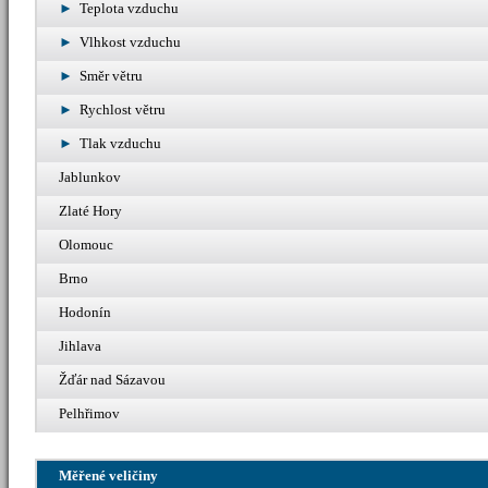
Teplota vzduchu
Vlhkost vzduchu
Směr větru
Rychlost větru
Tlak vzduchu
Jablunkov
Zlaté Hory
Olomouc
Brno
Hodonín
Jihlava
Žďár nad Sázavou
Pelhřimov
Měřené veličiny