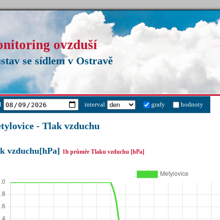
onitoring ovzduší
stav se sídlem v Ostravě
d
interval
grafy
hodnoty
tylovice - Tlak vzduchu
ak vzduchu[hPa]
1h průměr Tlaku vzduchu [hPa]