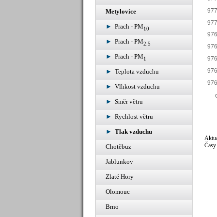
Metylovice
Prach - PM
10
Prach - PM
2.5
Prach - PM
1
Teplota vzduchu
Vlhkost vzduchu
Směr větru
Rychlost větru
Tlak vzduchu
Aktuá
Časy 
Chotěbuz
Jablunkov
Zlaté Hory
Olomouc
Brno