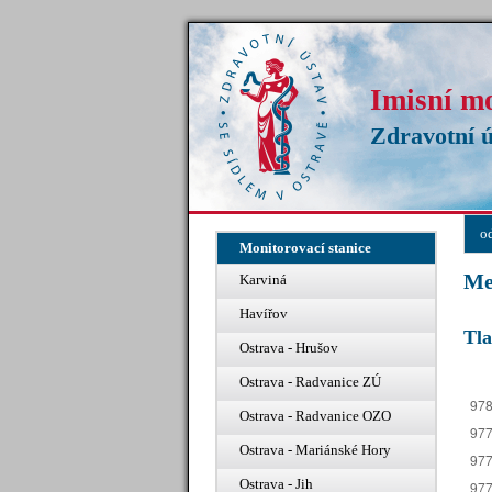
Imisní m
Zdravotní ú
o
Monitorovací stanice
Me
Karviná
Havířov
Tl
Ostrava - Hrušov
Ostrava - Radvanice ZÚ
Ostrava - Radvanice OZO
Ostrava - Mariánské Hory
Ostrava - Jih