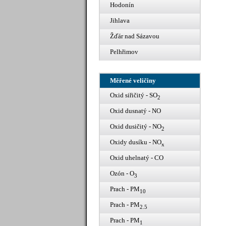
Hodonín
Jihlava
Žďár nad Sázavou
Pelhřimov
Měřené veličiny
Oxid siřičitý - SO
2
Oxid dusnatý - NO
Oxid dusičitý - NO
2
Oxidy dusíku - NO
x
Oxid uhelnatý - CO
Ozón - O
3
Prach - PM
10
Prach - PM
2.5
Prach - PM
1