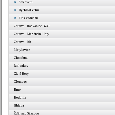
Směr větru
Rychlost větru
Tlak vzduchu
Ostrava - Radvanice OZO
Ostrava - Mariánské Hory
Ostrava - Jih
Metylovice
Chotěbuz
Jablunkov
Zlaté Hory
Olomouc
Brno
Hodonín
Jihlava
Žďár nad Sázavou