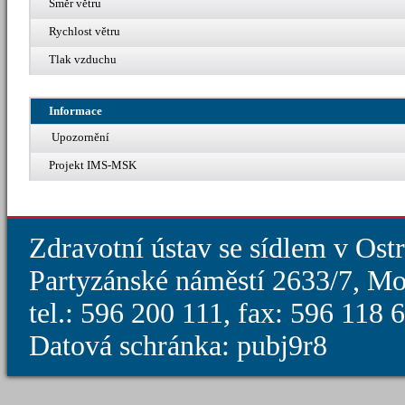
Směr větru
Rychlost větru
Tlak vzduchu
Informace
Upozornění
Projekt IMS-MSK
Zdravotní ústav se sídlem v Ost
Partyzánské náměstí 2633/7, Mo
tel.: 596 200 111, fax: 596 118
Datová schránka: pubj9r8