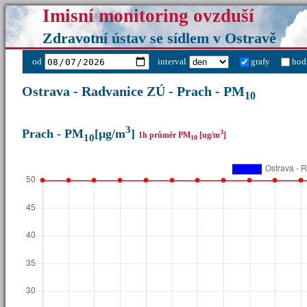
Imisní monitoring ovzduší
Zdravotní ústav se sídlem v Ostravě
od
interval
grafy
hod
Ostrava - Radvanice ZÚ - Prach - PM
10
3
Prach - PM
[µg/m
]
3
1h průměr PM
[ug/m
]
10
10