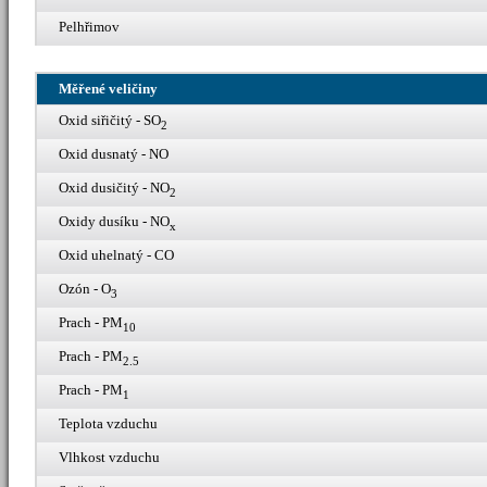
Pelhřimov
Měřené veličiny
Oxid siřičitý - SO
2
Oxid dusnatý - NO
Oxid dusičitý - NO
2
Oxidy dusíku - NO
x
Oxid uhelnatý - CO
Ozón - O
3
Prach - PM
10
Prach - PM
2.5
Prach - PM
1
Teplota vzduchu
Vlhkost vzduchu