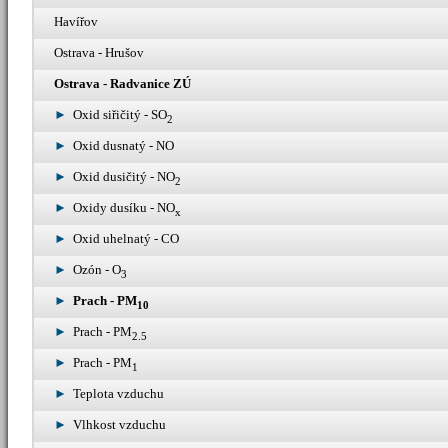
Havířov
Ostrava - Hrušov
Ostrava - Radvanice ZÚ
Oxid siřičitý - SO
2
Oxid dusnatý - NO
Oxid dusičitý - NO
2
Oxidy dusíku - NO
x
Oxid uhelnatý - CO
Ozón - O
3
Prach - PM
10
Prach - PM
2.5
Prach - PM
1
Teplota vzduchu
Vlhkost vzduchu