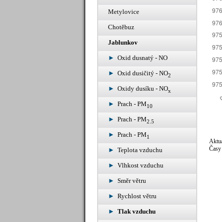
Metylovice
Chotěbuz
Jablunkov
Oxid dusnatý - NO
Oxid dusičitý - NO
2
Oxidy dusíku - NO
x
Prach - PM
10
Prach - PM
2.5
Prach - PM
1
Aktuá
Časy 
Teplota vzduchu
Vlhkost vzduchu
Směr větru
Rychlost větru
Tlak vzduchu