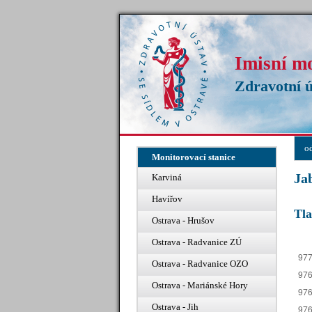
Imisní m
Zdravotní ú
o
Monitorovací stanice
Ja
Karviná
Havířov
Tl
Ostrava - Hrušov
Ostrava - Radvanice ZÚ
Ostrava - Radvanice OZO
Ostrava - Mariánské Hory
Ostrava - Jih