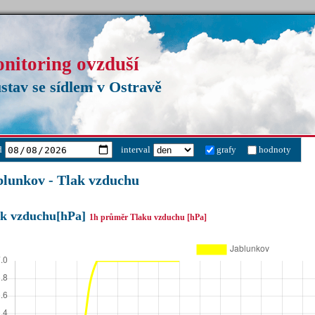
onitoring ovzduší
stav se sídlem v Ostravě
d
interval
grafy
hodnoty
blunkov - Tlak vzduchu
ak vzduchu[hPa]
1h průměr Tlaku vzduchu [hPa]