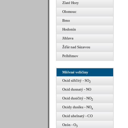
Zlaté Hory
Olomouc
Brno
Hodonín
Jihlava
Žďár nad Sázavou
Pelhřimov
Měřené veličiny
Oxid siřičitý - SO
2
Oxid dusnatý - NO
Oxid dusičitý - NO
2
Oxidy dusíku - NO
x
Oxid uhelnatý - CO
Ozón - O
3