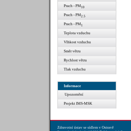
Prach - PM
10
Prach - PM
2.5
Prach - PM
1
Teplota vzduchu
Vlhkost vzduchu
Směr větru
Rychlost větru
Tlak vzduchu
Informace
Upozornění
Projekt IMS-MSK
Zdravotní ústav se sídlem v Ostravě