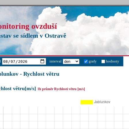
onitoring ovzduší
stav se sídlem v Ostravě
d
interval
grafy
hodnoty
blunkov - Rychlost větru
hlost větru[m/s]
1h průměr Rychlosti větru [m/s]