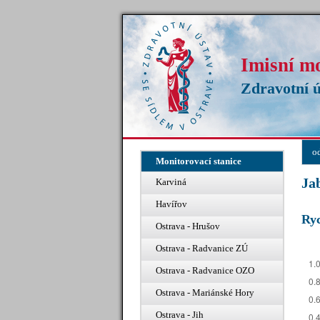
Imisní m
Zdravotní ú
o
Monitorovací stanice
Ja
Karviná
Havířov
Ryc
Ostrava - Hrušov
Ostrava - Radvanice ZÚ
Ostrava - Radvanice OZO
Ostrava - Mariánské Hory
Ostrava - Jih