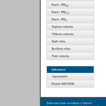
Prach - PM
10
Prach - PM
2.5
Prach - PM
1
Teplota vzduchu
Vlhkost vzduchu
Směr větru
Rychlost větru
Tlak vzduchu
Informace
Upozornění
Projekt IMS-MSK
Zdravotní ústav se sídlem v Ostravě