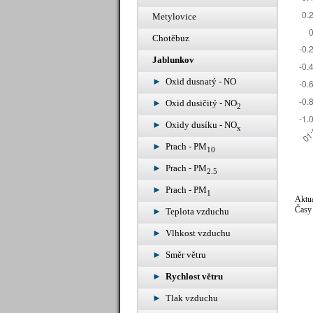
Metylovice
Chotěbuz
Jablunkov
Oxid dusnatý - NO
Oxid dusičitý - NO
2
Oxidy dusíku - NO
x
Prach - PM
10
Prach - PM
2.5
Prach - PM
1
Aktuá
Časy 
Teplota vzduchu
Vlhkost vzduchu
Směr větru
Rychlost větru
Tlak vzduchu