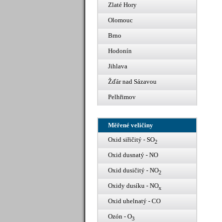
Zlaté Hory
Olomouc
Brno
Hodonín
Jihlava
Žďár nad Sázavou
Pelhřimov
Měřené veličiny
Oxid siřičitý - SO
2
Oxid dusnatý - NO
Oxid dusičitý - NO
2
Oxidy dusíku - NO
x
Oxid uhelnatý - CO
Ozón - O
3