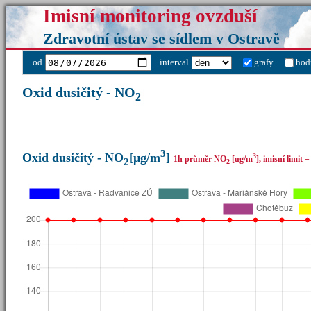
Imisní monitoring ovzduší
Zdravotní ústav se sídlem v Ostravě
od
interval
grafy
hod
Oxid dusičitý - NO
2
3
Oxid dusičitý - NO
[µg/m
]
3
1h průměr NO
[ug/m
], imisní limit 
2
2