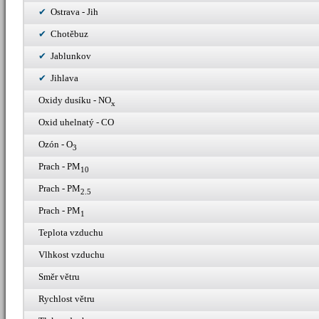
Ostrava - Jih
Chotěbuz
Jablunkov
Jihlava
Oxidy dusíku - NO
x
Oxid uhelnatý - CO
Ozón - O
3
Prach - PM
10
Prach - PM
2.5
Prach - PM
1
Teplota vzduchu
Vlhkost vzduchu
Směr větru
Rychlost větru