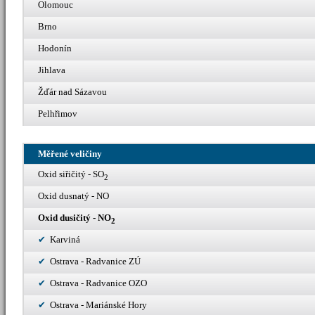
Olomouc
Brno
Hodonín
Jihlava
Žďár nad Sázavou
Pelhřimov
Měřené veličiny
Oxid siřičitý - SO
2
Oxid dusnatý - NO
Oxid dusičitý - NO
2
Karviná
Ostrava - Radvanice ZÚ
Ostrava - Radvanice OZO
Ostrava - Mariánské Hory