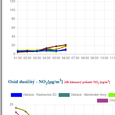
3
Oxid dusičitý - NO
[µg/m
]
3
24h klouzavý průměr NO
[ug/m
]
2
2