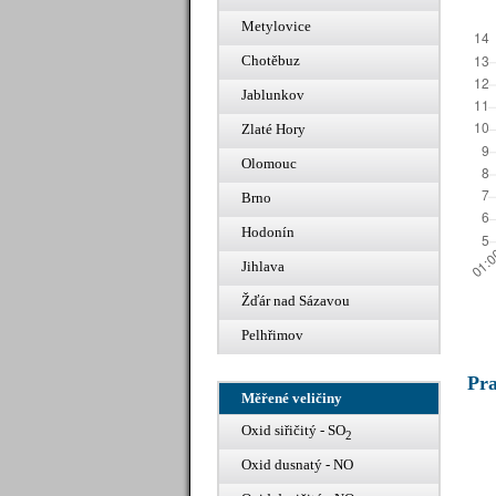
Metylovice
Chotěbuz
Jablunkov
Zlaté Hory
Olomouc
Brno
Hodonín
Jihlava
Žďár nad Sázavou
Pelhřimov
Pr
Měřené veličiny
Oxid siřičitý - SO
2
Oxid dusnatý - NO