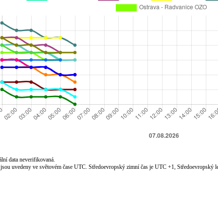
lní data neverifikovaná.
jsou uvedeny ve světovém čase UTC. Středoevropský zimní čas je UTC +1, Středoevropský le