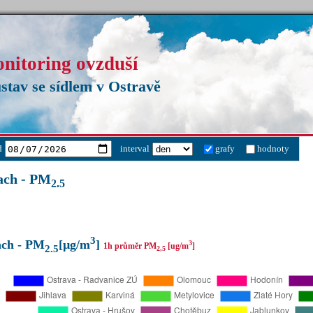
onitoring ovzduší
stav se sídlem v Ostravě
d
interval
grafy
hodnoty
ach - PM
2.5
3
ach - PM
[µg/m
]
3
1h průměr PM
[ug/m
]
2.5
2,5