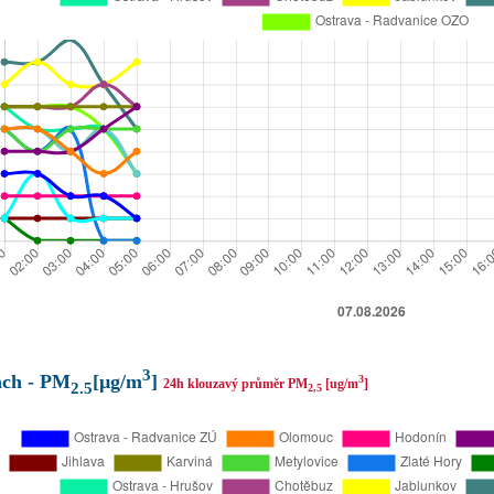
3
ach - PM
[µg/m
]
3
24h klouzavý průměr PM
[ug/m
]
2.5
2,5