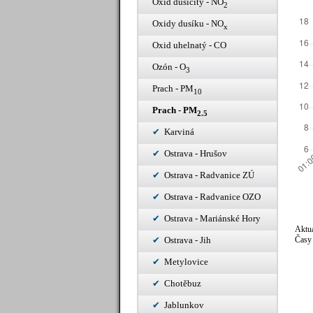
Oxid dusičitý - NO
2
Oxidy dusíku - NO
x
Oxid uhelnatý - CO
Ozón - O
3
Prach - PM
10
Prach - PM
2.5
Karviná
Ostrava - Hrušov
Ostrava - Radvanice ZÚ
Ostrava - Radvanice OZO
Ostrava - Mariánské Hory
Aktuá
Časy 
Ostrava - Jih
Metylovice
Chotěbuz
Jablunkov