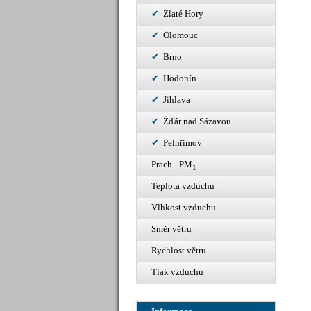
Zlaté Hory
Olomouc
Brno
Hodonín
Jihlava
Žďár nad Sázavou
Pelhřimov
Prach - PM
1
Teplota vzduchu
Vlhkost vzduchu
Směr větru
Rychlost větru
Tlak vzduchu