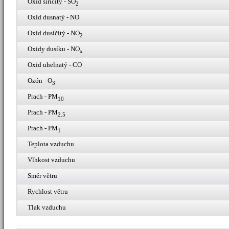
Oxid siřičitý - SO
2
Oxid dusnatý - NO
Oxid dusičitý - NO
2
Oxidy dusíku - NO
x
Oxid uhelnatý - CO
Ozón - O
3
Prach - PM
10
Prach - PM
2.5
Prach - PM
1
Teplota vzduchu
Vlhkost vzduchu
Směr větru
Rychlost větru
Tlak vzduchu