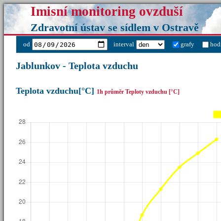
Imisní monitoring ovzduší
Zdravotní ústav se sídlem v Ostravě
od
interval
grafy
hod
Jablunkov - Teplota vzduchu
Teplota vzduchu[°C]
1h průměr Teploty vzduchu [°C]