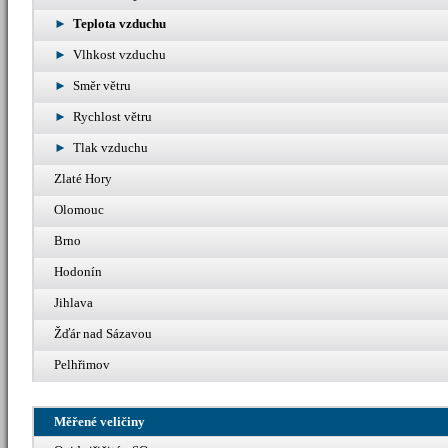
Teplota vzduchu
Vlhkost vzduchu
Směr větru
Rychlost větru
Tlak vzduchu
Zlaté Hory
Olomouc
Brno
Hodonín
Jihlava
Žďár nad Sázavou
Pelhřimov
Měřené veličiny