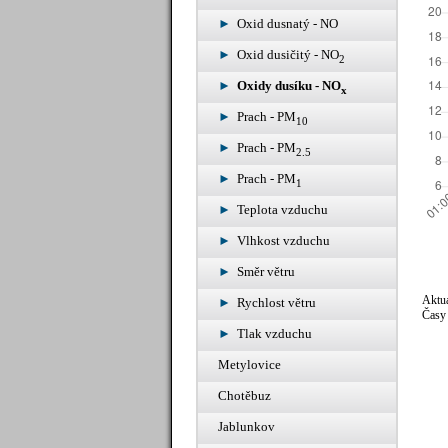
Oxid dusnatý - NO
Oxid dusičitý - NO
2
Oxidy dusíku - NO
x
Prach - PM
10
Prach - PM
2.5
Prach - PM
1
Teplota vzduchu
Vlhkost vzduchu
Směr větru
Aktuá
Rychlost větru
Časy 
Tlak vzduchu
Metylovice
Chotěbuz
Jablunkov