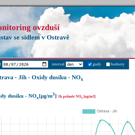
onitoring ovzduší
stav se sídlem v Ostravě
d
interval
grafy
hodnoty
trava - Jih - Oxidy dusíku - NO
x
3
dy dusíku - NO
[µg/m
]
1h průměr NO
[ug/m3]
x
x