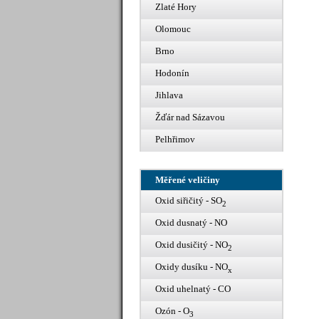
Zlaté Hory
Olomouc
Brno
Hodonín
Jihlava
Žďár nad Sázavou
Pelhřimov
Měřené veličiny
Oxid siřičitý - SO
2
Oxid dusnatý - NO
Oxid dusičitý - NO
2
Oxidy dusíku - NO
x
Oxid uhelnatý - CO
Ozón - O
3