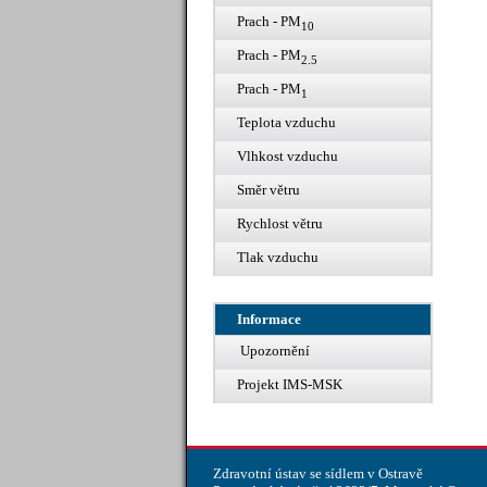
Prach - PM
10
Prach - PM
2.5
Prach - PM
1
Teplota vzduchu
Vlhkost vzduchu
Směr větru
Rychlost větru
Tlak vzduchu
Informace
Upozornění
Projekt IMS-MSK
Zdravotní ústav se sídlem v Ostravě