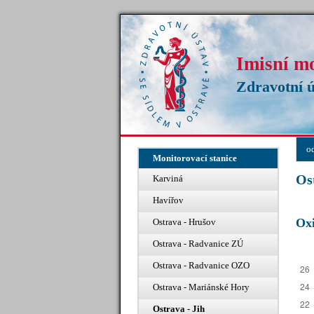
Imisní m
Zdravotní ú
o
Monitorovací stanice
Os
Karviná
Havířov
Oxi
Ostrava - Hrušov
Ostrava - Radvanice ZÚ
Ostrava - Radvanice OZO
Ostrava - Mariánské Hory
Ostrava - Jih