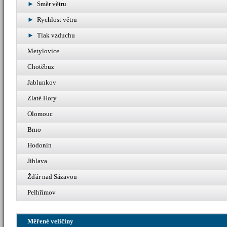
Směr větru
Rychlost větru
Tlak vzduchu
Metylovice
Chotěbuz
Jablunkov
Zlaté Hory
Olomouc
Brno
Hodonín
Jihlava
Žďár nad Sázavou
Pelhřimov
Měřené veličiny