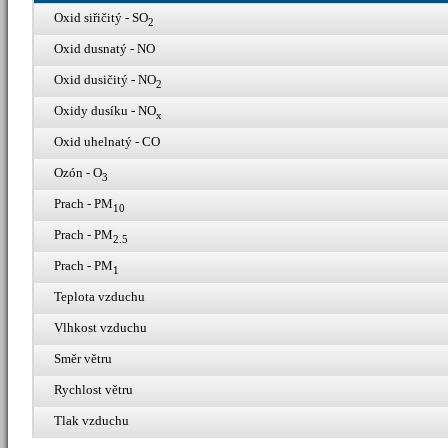
Oxid siřičitý - SO
2
Oxid dusnatý - NO
Oxid dusičitý - NO
2
Oxidy dusíku - NO
x
Oxid uhelnatý - CO
Ozón - O
3
Prach - PM
10
Prach - PM
2.5
Prach - PM
1
Teplota vzduchu
Vlhkost vzduchu
Směr větru
Rychlost větru
Tlak vzduchu