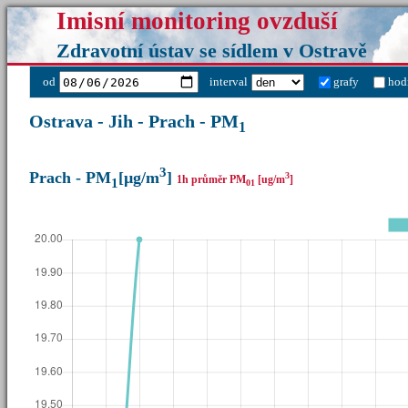
Imisní monitoring ovzduší
Zdravotní ústav se sídlem v Ostravě
od
interval
grafy
hod
Ostrava - Jih - Prach - PM
1
3
Prach - PM
[µg/m
]
3
1h průměr PM
[ug/m
]
1
01