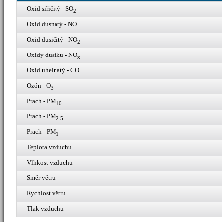
Oxid siřičitý - SO
2
Oxid dusnatý - NO
Oxid dusičitý - NO
2
Oxidy dusíku - NO
x
Oxid uhelnatý - CO
Ozón - O
3
Prach - PM
10
Prach - PM
2.5
Prach - PM
1
Teplota vzduchu
Vlhkost vzduchu
Směr větru
Rychlost větru
Tlak vzduchu