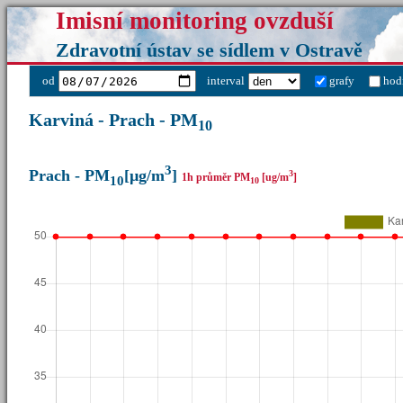
Imisní monitoring ovzduší
Zdravotní ústav se sídlem v Ostravě
od
interval
grafy
hod
Karviná - Prach - PM
10
3
Prach - PM
[µg/m
]
3
1h průměr PM
[ug/m
]
10
10