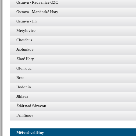
Ostrava - Radvanice OZO
Ostrava - Mariánské Hory
Ostrava - Jih
Metylovice
Chotěbuz
Jablunkov
Zlaté Hory
Olomouc
Brno
Hodonín
Jihlava
Žďár nad Sázavou
Pelhřimov
Měřené veličiny