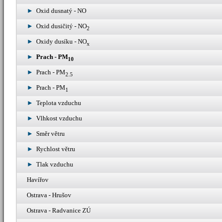
Oxid dusnatý - NO
Oxid dusičitý - NO
2
Oxidy dusíku - NO
x
Prach - PM
10
Prach - PM
2.5
Prach - PM
1
Teplota vzduchu
Vlhkost vzduchu
Směr větru
Rychlost větru
Tlak vzduchu
Havířov
Ostrava - Hrušov
Ostrava - Radvanice ZÚ