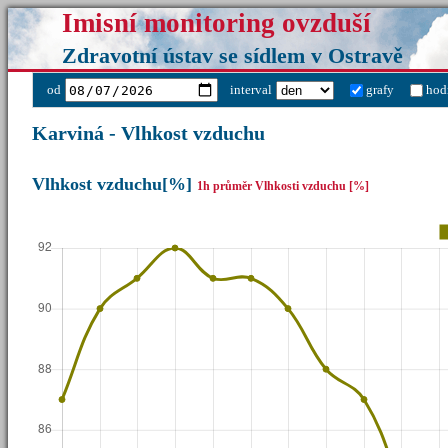
Imisní monitoring ovzduší
Zdravotní ústav se sídlem v Ostravě
od
interval
grafy
hod
Karviná - Vlhkost vzduchu
Vlhkost vzduchu[%]
1h průměr Vlhkosti vzduchu [%]