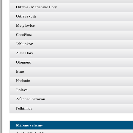
Ostrava - Mariánské Hory
Ostrava - Jih
Metylovice
Chotěbuz
Jablunkov
Zlaté Hory
Olomouc
Brno
Hodonín
Jihlava
Žďár nad Sázavou
Pelhřimov
Měřené veličiny