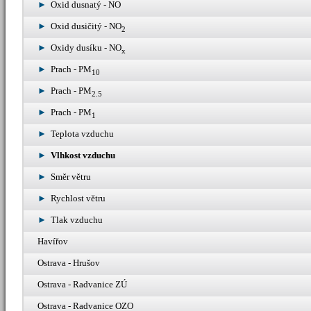
Oxid dusnatý - NO
Oxid dusičitý - NO
2
Oxidy dusíku - NO
x
Prach - PM
10
Prach - PM
2.5
Prach - PM
1
Teplota vzduchu
Vlhkost vzduchu
Směr větru
Rychlost větru
Tlak vzduchu
Havířov
Ostrava - Hrušov
Ostrava - Radvanice ZÚ
Ostrava - Radvanice OZO