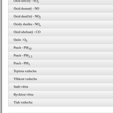
Oxid siřičitý - SO
2
Oxid dusnatý - NO
Oxid dusičitý - NO
2
Oxidy dusíku - NO
x
Oxid uhelnatý - CO
Ozón - O
3
Prach - PM
10
Prach - PM
2.5
Prach - PM
1
Teplota vzduchu
Vlhkost vzduchu
Směr větru
Rychlost větru
Tlak vzduchu