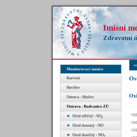
Imisní m
Zdravotní ú
o
Monitorovací stanice
Os
Karviná
Havířov
Oxi
Ostrava - Hrušov
Ostrava - Radvanice ZÚ
Oxid siřičitý - SO
2
Oxid dusnatý - NO
Oxid dusičitý - NO
2