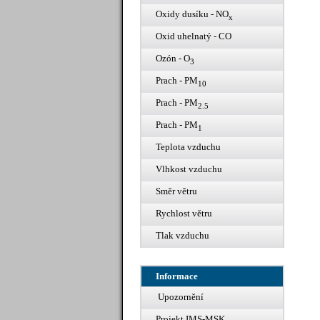
Oxidy dusíku - NO
x
Oxid uhelnatý - CO
Ozón - O
3
Prach - PM
10
Prach - PM
2.5
Prach - PM
1
Teplota vzduchu
Vlhkost vzduchu
Směr větru
Rychlost větru
Tlak vzduchu
Informace
Upozornění
Projekt IMS-MSK