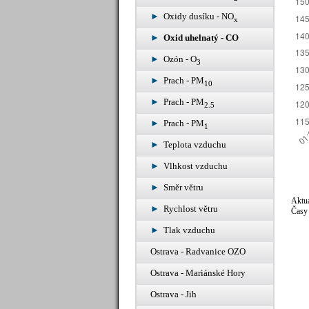
Oxidy dusíku - NO
x
Oxid uhelnatý - CO
Ozón - O
3
Prach - PM
10
Prach - PM
2.5
Prach - PM
1
Teplota vzduchu
Vlhkost vzduchu
Směr větru
Aktuá
Rychlost větru
Časy 
Tlak vzduchu
Ostrava - Radvanice OZO
Ostrava - Mariánské Hory
Ostrava - Jih