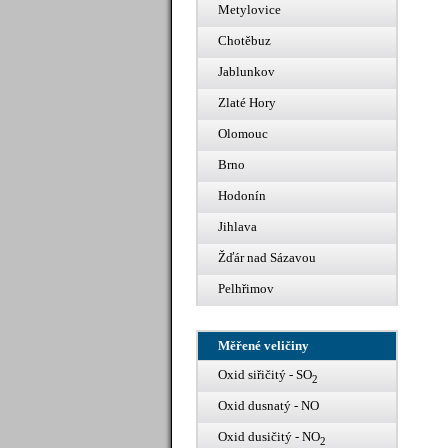
Metylovice
Chotěbuz
Jablunkov
Zlaté Hory
Olomouc
Brno
Hodonín
Jihlava
Žďár nad Sázavou
Pelhřimov
Měřené veličiny
Oxid siřičitý - SO
2
Oxid dusnatý - NO
Oxid dusičitý - NO
2