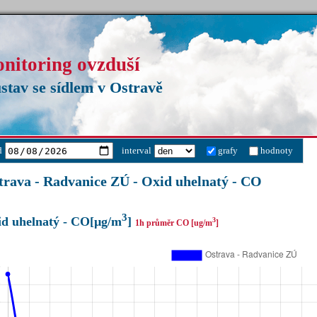
onitoring ovzduší
stav se sídlem v Ostravě
d
interval
grafy
hodnoty
trava - Radvanice ZÚ - Oxid uhelnatý - CO
3
d uhelnatý - CO[µg/m
]
3
1h průměr CO [ug/m
]