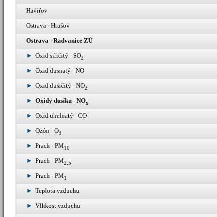
Havířov
Ostrava - Hrušov
Ostrava - Radvanice ZÚ
Oxid siřičitý - SO
2
Oxid dusnatý - NO
Oxid dusičitý - NO
2
Oxidy dusíku - NO
x
Oxid uhelnatý - CO
Ozón - O
3
Prach - PM
10
Prach - PM
2.5
Prach - PM
1
Teplota vzduchu
Vlhkost vzduchu