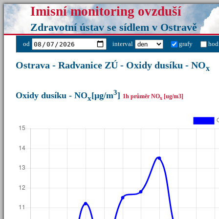
Imisní monitoring ovzduší
Zdravotní ústav se sídlem v Ostravě
od
interval
grafy
hod
Ostrava - Radvanice ZÚ - Oxidy dusíku - NO
x
3
Oxidy dusíku - NO
[µg/m
]
1h průměr NO
[ug/m3]
x
x