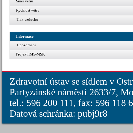
Směr větru
Rychlost větru
Tlak vzduchu
Informace
Upozornění
Projekt IMS-MSK
Zdravotní ústav se sídlem v Ost
Partyzánské náměstí 2633/7, Mo
tel.: 596 200 111, fax: 596 118
Datová schránka: pubj9r8