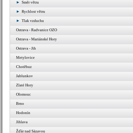
Směr větru
Rychlost větru
Tlak vzduchu
Ostrava - Radvanice OZO
Ostrava - Mariánské Hory
Ostrava - Jih
Metylovice
Chotěbuz
Jablunkov
Zlaté Hory
Olomouc
Brno
Hodonín
Jihlava
Žďár nad Sázavou