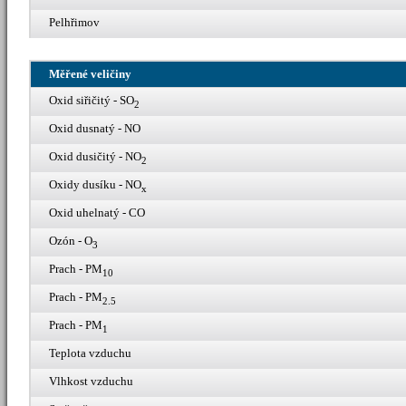
Pelhřimov
Měřené veličiny
Oxid siřičitý - SO
2
Oxid dusnatý - NO
Oxid dusičitý - NO
2
Oxidy dusíku - NO
x
Oxid uhelnatý - CO
Ozón - O
3
Prach - PM
10
Prach - PM
2.5
Prach - PM
1
Teplota vzduchu
Vlhkost vzduchu