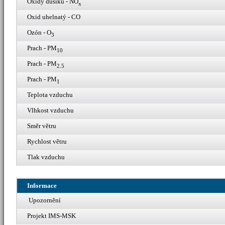
Oxidy dusíku - NO
x
Oxid uhelnatý - CO
Ozón - O
3
Prach - PM
10
Prach - PM
2.5
Prach - PM
1
Teplota vzduchu
Vlhkost vzduchu
Směr větru
Rychlost větru
Tlak vzduchu
Informace
Upozornění
Projekt IMS-MSK