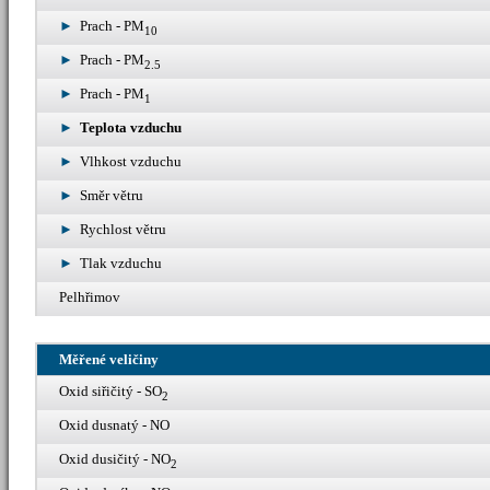
Prach - PM
10
Prach - PM
2.5
Prach - PM
1
Teplota vzduchu
Vlhkost vzduchu
Směr větru
Rychlost větru
Tlak vzduchu
Pelhřimov
Měřené veličiny
Oxid siřičitý - SO
2
Oxid dusnatý - NO
Oxid dusičitý - NO
2