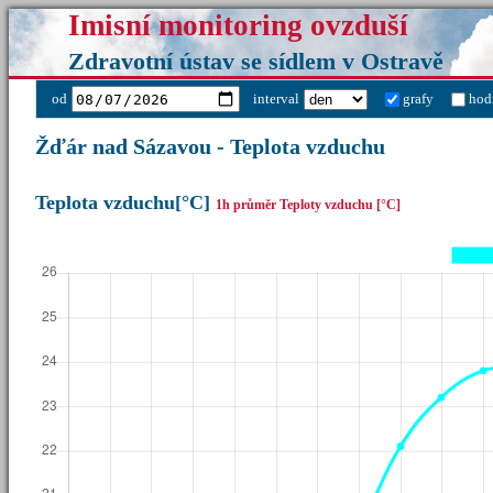
Imisní monitoring ovzduší
Zdravotní ústav se sídlem v Ostravě
od
interval
grafy
hod
Žďár nad Sázavou - Teplota vzduchu
Teplota vzduchu[°C]
1h průměr Teploty vzduchu [°C]