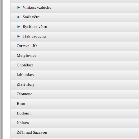
Vlhkost vzduchu
Směr větru
Rychlost větru
Tlak vzduchu
Ostrava - Jih
Metylovice
Chotěbuz
Jablunkov
Zlaté Hory
Olomouc
Brno
Hodonín
Jihlava
Žďár nad Sázavou