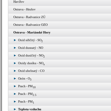
Havířov
Ostrava - Hrušov
Ostrava - Radvanice ZÚ
Ostrava - Radvanice OZO
Ostrava - Mariánské Hory
Oxid siřičitý - SO
2
Oxid dusnatý - NO
Oxid dusičitý - NO
2
Oxidy dusíku - NO
x
Oxid uhelnatý - CO
Ozón - O
3
Prach - PM
10
Prach - PM
2.5
Prach - PM
1
Teplota vzduchu