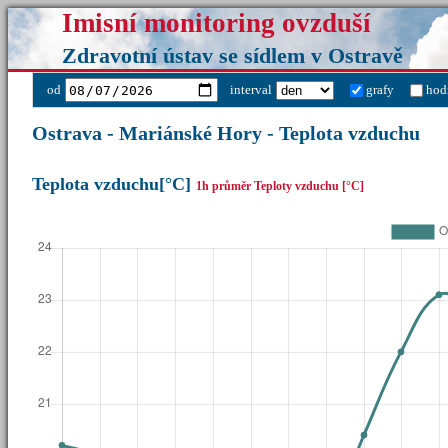
Imisní monitoring ovzduší
Zdravotní ústav se sídlem v Ostravě
od
interval
grafy
hod
Ostrava - Mariánské Hory - Teplota vzduchu
Teplota vzduchu[°C]
1h průměr Teploty vzduchu [°C]