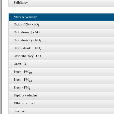
Pelhřimov
Měřené veličiny
Oxid siřičitý - SO
2
Oxid dusnatý - NO
Oxid dusičitý - NO
2
Oxidy dusíku - NO
x
Oxid uhelnatý - CO
Ozón - O
3
Prach - PM
10
Prach - PM
2.5
Prach - PM
1
Teplota vzduchu
Vlhkost vzduchu
Směr větru