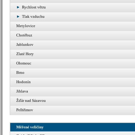
Rychlost větru
Tlak vzduchu
Metylovice
Chotěbuz
Jablunkov
Zlaté Hory
Olomouc
Brno
Hodonín
Jihlava
Žďár nad Sázavou
Pelhřimov
Měřené veličiny