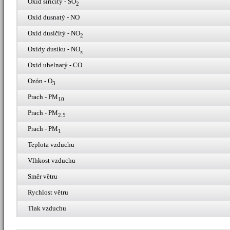
Oxid siřičitý - SO
2
Oxid dusnatý - NO
Oxid dusičitý - NO
2
Oxidy dusíku - NO
x
Oxid uhelnatý - CO
Ozón - O
3
Prach - PM
10
Prach - PM
2.5
Prach - PM
1
Teplota vzduchu
Vlhkost vzduchu
Směr větru
Rychlost větru
Tlak vzduchu