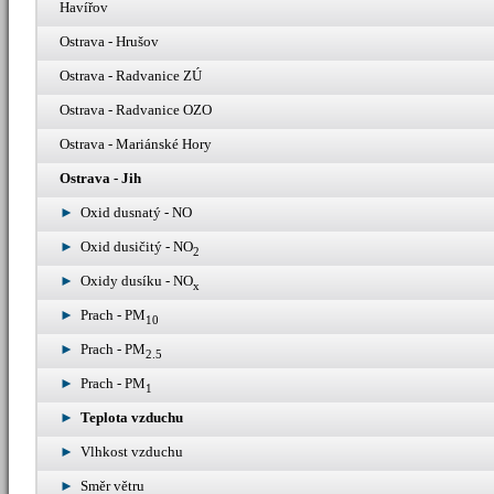
Havířov
Ostrava - Hrušov
Ostrava - Radvanice ZÚ
Ostrava - Radvanice OZO
Ostrava - Mariánské Hory
Ostrava - Jih
Oxid dusnatý - NO
Oxid dusičitý - NO
2
Oxidy dusíku - NO
x
Prach - PM
10
Prach - PM
2.5
Prach - PM
1
Teplota vzduchu
Vlhkost vzduchu
Směr větru