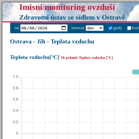
Imisní monitoring ovzduší
Zdravotní ústav se sídlem v Ostravě
od
interval
grafy
hod
Ostrava - Jih - Teplota vzduchu
Teplota vzduchu[°C]
1h průměr Teploty vzduchu [°C]